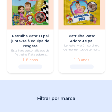
Patrulha Pata: O pai
Patrulha Pata:
junta-se à equipa de
Adoro-te pai
Ler este livro único, cheio
resgate
de momentos de ternura,
Este livro personalizado da
vai ser a atividade favorita
Patrulha Pata sobre a
na hora de dormir.
equipa formada entre um
1–8 anos
1–8 anos
pai e o filho é ao mesmo
tempo emocionante e
comovente.
Filtrar por marca