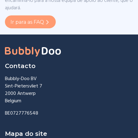
encaminhá-lo para a nossa equipa de apoio ao cliente, que o
ajudará.
Ir para as FAQ
Contacto
Bubbly-Doo BV
Sint-Pietersvliet 7
2000 Antwerp
Belgium
BE0727776548
Mapa do site