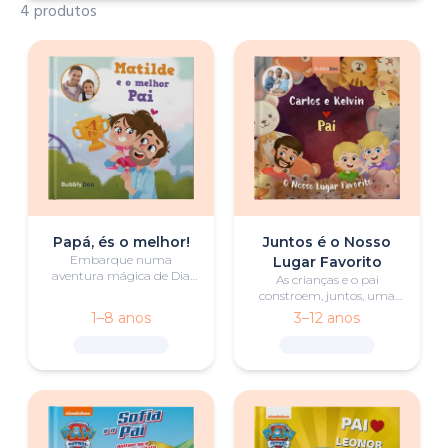
4 produtos
Papá, és o melhor!
Juntos é o Nosso
Embarque numa
Lugar Favorito
aventura mágica de Dia
As crianças e o pai
do Pai, onde o(s) seu(s)
constroem, juntos, uma
filho(s) testam as
fortaleza emocionante,
1–8 anos
3–12 anos
habilidades do pai através
descobrindo, através da
de desafios divertidos. Será
brincadeira e do trabalho
que o pai vai triunfar e
em equipa, que os
ganhar o troféu de Melhor
melhores lugares são
Pai?
criados com amor e
proximidade.