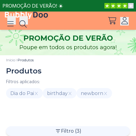
PROMOÇÃO DE VERÃO! ☀️
PROMOÇÃO DE VERÃO
Iniciar sessão
Poupe em todos os produtos agora!
Sugestões
Ver todos os produtos
Criar conta
Início
Produtos
Frozen Uma Festa do Pijama Real
Produtos
Filtros aplicados:
Papá, és o melhor!
Dia do Pai
birthday
newborn
Mãe, és a Melhor!
Celebrações
Patrulha
Disney
Frozen
Sonic
BubblyDoo
Pata
Juntos é o Nosso Lugar Favorito
Filtro
(3)