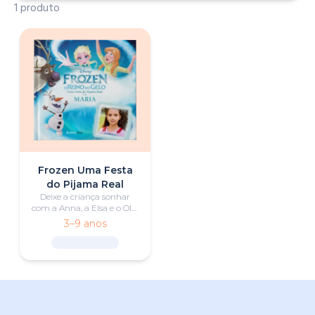
1 produto
Frozen Uma Festa
do Pijama Real
Deixe a criança sonhar
com a Anna, a Elsa e o Olaf
numa aventura de festa
3–9 anos
do pijama, descobrindo a
alegria da diversão, da
amizade e da união.