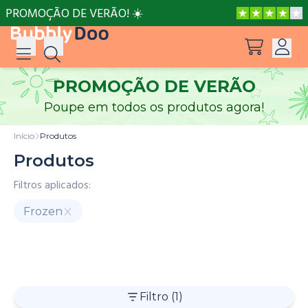
PROMOÇÃO DE VERÃO! ☀️
PROMOÇÃO DE VERÃO
Iniciar sessão
Poupe em todos os produtos agora!
Sugestões
Ver todos os produtos
Criar conta
Início
Produtos
Frozen Uma Festa do Pijama Real
Produtos
Filtros aplicados:
Papá, és o melhor!
Frozen
Mãe, és a Melhor!
Celebrações
Patrulha
Disney
Frozen
Sonic
BubblyDoo
Pata
Juntos é o Nosso Lugar Favorito
Filtro
(1)